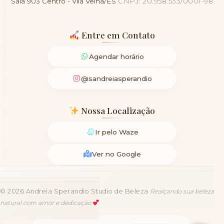
Sala 903
Centro - Vila Velha/ES
CNPJ: 20.958.533/0001-98
Entre em Contato
Agendar horário
@sandreiasperandio
Nossa Localização
Ir pelo Waze
Ver no Google
©
2026
Andreia Sperandio Studio de Beleza
Realçando sua beleza
natural com amor e dedicação