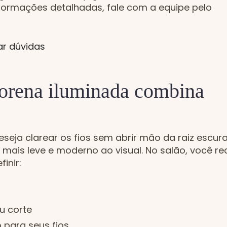
formações detalhadas, fale com a equipe pelo
ar dúvidas
orena iluminada combina
eseja clarear os fios sem abrir mão da raiz escura.
r mais leve e moderno ao visual. No salão, você r
inir:
u corte
 para seus fios