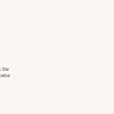
 Ele
ecebe